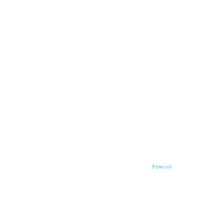
зайн и интерьер
Мебель
Общая
Отопление
Ремонт
Строительст