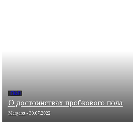
ПОЛ
О достоинствах пробкового пола
Margaret
-
30.07.2022