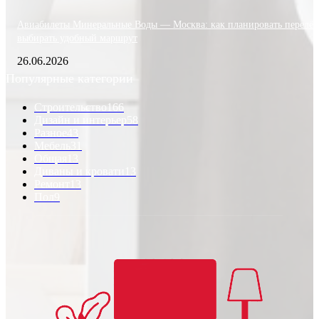
Авиабилеты Минеральные Воды — Москва: как планировать перелёт
выбирать удобный маршрут
26.06.2026
Популярные категории
Строительство
166
Дизайн и интерьер
58
Разное
43
Мебель
31
Общая
13
Диваны и кровати
13
Ремонт
13
Пол
9