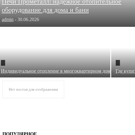
Печи Прометалл: надежное отопительное
оборудование для дома и бани
admin
-
30.06.2026
Индивидуальное отопление в многоквартирном доме
Где купи
Нет постов для отображения
ПОПУЛЯРНОЕ