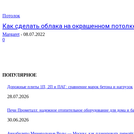
Потолок
Как сделать облака на окрашенном потолк
Margaret
-
08.07.2022
0
ПОПУЛЯРНОЕ
Дорожные плиты 1П, 2П и ПАГ: сравнение марок бетона и нагрузок
28.07.2026
Печи Прометалл: надежное отопительное оборудование для дома и б
30.06.2026
Авиабилеты Минеральные Воды — Москва: как планировать перелёт