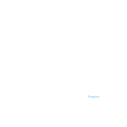
зайн и интерьер
Мебель
Общая
Отопление
Ремонт
Строительст