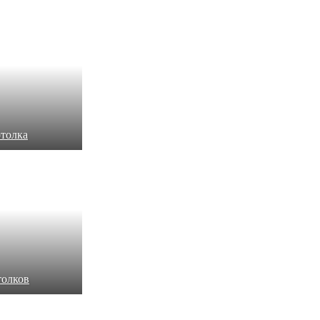
отолка
толков