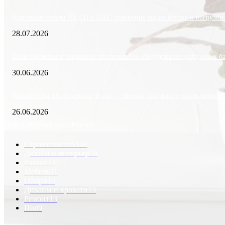
Дорожные плиты 1П, 2П и ПАГ: сравнение марок бетона и нагрузок
28.07.2026
Печи Прометалл: надежное отопительное оборудование для дома и б
30.06.2026
Авиабилеты Минеральные Воды — Москва: как планировать перелёт
26.06.2026
Популярные категории
Строительство
166
Дизайн и интерьер
58
Разное
43
Мебель
31
Общая
13
Диваны и кровати
13
Ремонт
13
Пол
9