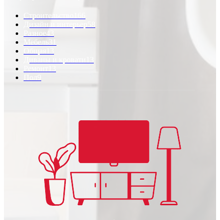
Строительство
166
Дизайн и интерьер
58
Разное
43
Мебель
31
Общая
13
Диваны и кровати
13
Ремонт
13
Пол
9