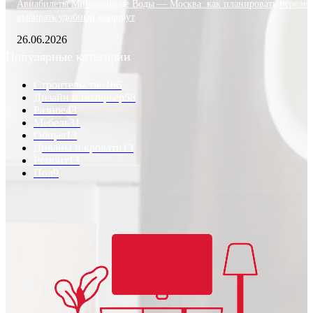
Авиабилеты Минеральные Воды — Москва: как планировать перелёт
выбирать удобный маршрут
26.06.2026
Популярные категории
Строительство
166
Дизайн и интерьер
58
Разное
43
Мебель
31
Общая
13
Диваны и кровати
13
Ремонт
13
Пол
9