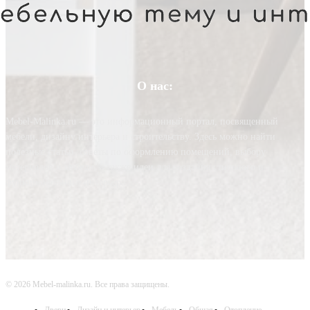
О нас:
Mebel-Malinka.ru — это информационный портал, посвященный
мебели, дизайну интерьера и строительству. Здесь можно найти
полезные статьи, советы по оформлению помещений, выбору
материалов и мебели, а также идеи для создания стильного и
функционального интерьера.
© 2026 Mebel-malinka.ru. Все права защищены.