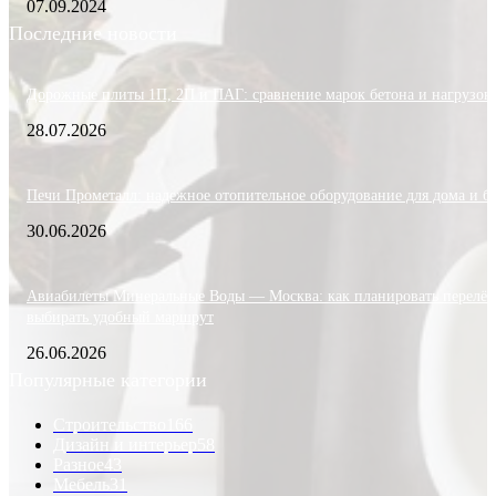
07.09.2024
Последние новости
Дорожные плиты 1П, 2П и ПАГ: сравнение марок бетона и нагрузок
28.07.2026
Печи Прометалл: надежное отопительное оборудование для дома и б
30.06.2026
Авиабилеты Минеральные Воды — Москва: как планировать перелёт
выбирать удобный маршрут
26.06.2026
Популярные категории
Строительство
166
Дизайн и интерьер
58
Разное
43
Мебель
31