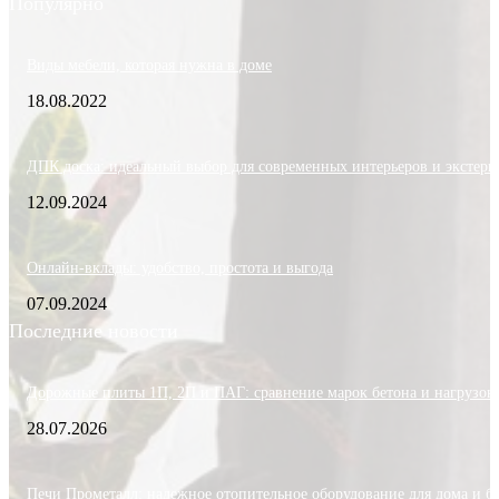
Популярно
Виды мебели, которая нужна в доме
18.08.2022
ДПК доска: идеальный выбор для современных интерьеров и экстерь
12.09.2024
Онлайн-вклады: удобство, простота и выгода
07.09.2024
Последние новости
Дорожные плиты 1П, 2П и ПАГ: сравнение марок бетона и нагрузок
28.07.2026
Печи Прометалл: надежное отопительное оборудование для дома и б