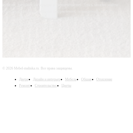
мебели, дизайну интерьера и строительству. Здесь можно найти
полезные статьи, советы по оформлению помещений, выбору
материалов и мебели, а также идеи для создания стильного и
функционального интерьера.
© 2026 Mebel-malinka.ru. Все права защищены.
Двери
Дизайн и интерьер
Мебель
Общая
Отопление
Ремонт
Строительство
Цветы