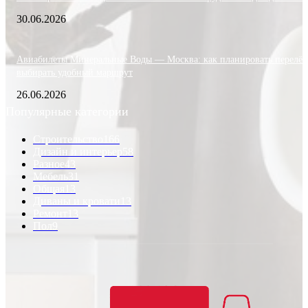
30.06.2026
Авиабилеты Минеральные Воды — Москва: как планировать перелёт
выбирать удобный маршрут
26.06.2026
Популярные категории
Строительство
166
Дизайн и интерьер
58
Разное
43
Мебель
31
Общая
13
Диваны и кровати
13
Ремонт
13
Пол
9