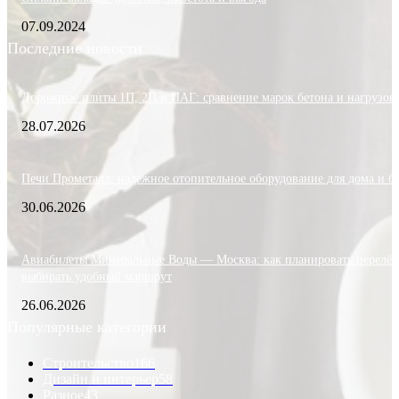
07.09.2024
Последние новости
Дорожные плиты 1П, 2П и ПАГ: сравнение марок бетона и нагрузок
28.07.2026
Печи Прометалл: надежное отопительное оборудование для дома и б
30.06.2026
Авиабилеты Минеральные Воды — Москва: как планировать перелёт
выбирать удобный маршрут
26.06.2026
Популярные категории
Строительство
166
Дизайн и интерьер
58
Разное
43