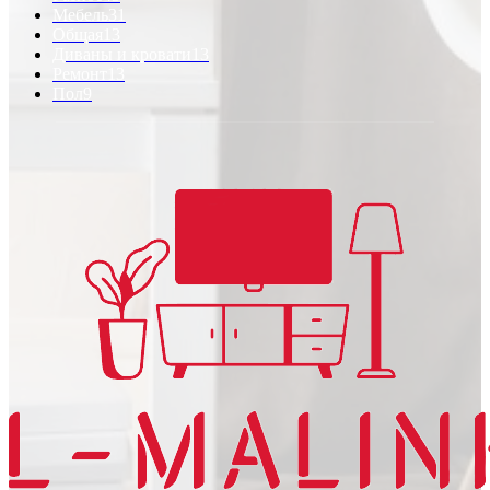
Мебель
31
Общая
13
Диваны и кровати
13
Ремонт
13
Пол
9