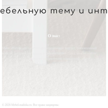
О нас:
Mebel-Malinka.ru — это информационный портал, посвященный
мебели, дизайну интерьера и строительству. Здесь можно найти
полезные статьи, советы по оформлению помещений, выбору
материалов и мебели, а также идеи для создания стильного и
функционального интерьера.
© 2026 Mebel-malinka.ru. Все права защищены.