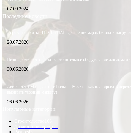
07.09.2024
Последние новости
Дорожные плиты 1П, 2П и ПАГ: сравнение марок бетона и нагрузок
28.07.2026
Печи Прометалл: надежное отопительное оборудование для дома и б
30.06.2026
Авиабилеты Минеральные Воды — Москва: как планировать перелёт
выбирать удобный маршрут
26.06.2026
Популярные категории
Строительство
166
Дизайн и интерьер
58
Разное
43