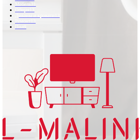
Мебель
31
Общая
13
Диваны и кровати
13
Ремонт
13
Пол
9