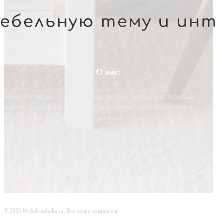
О нас:
Mebel-Malinka.ru — это информационный портал, посвященный
мебели, дизайну интерьера и строительству. Здесь можно найти
полезные статьи, советы по оформлению помещений, выбору
материалов и мебели, а также идеи для создания стильного и
функционального интерьера.
© 2026 Mebel-malinka.ru. Все права защищены.