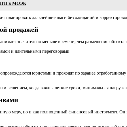
а ИТП в МОЭК
жет планировать дальнейшие шаги без ожиданий и корректирово
ой продажей
нимает значительно меньше времени, чем размещение объекта н
кламой и длительными переговорами.
сопровождаются юристами и проходят по заранее отработанному
ым решением, когда важны четкие сроки, минимальная нагрузка 
тивами
нную меру, но и как полноценный финансовый инструмент. Он п
одолжает набирать популярность среди предпринимателей и ин